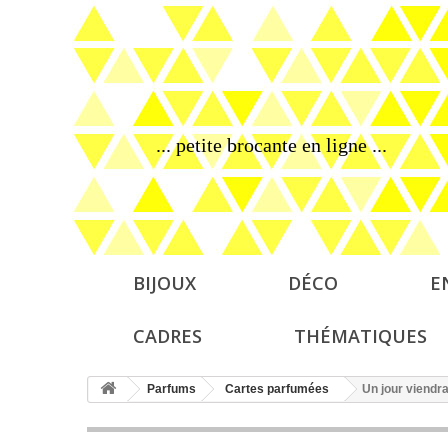
... petite brocante en ligne ...
BIJOUX
DÉCO
E
CADRES
THÉMATIQUES
Parfums
Cartes parfumées
Un jour viendr