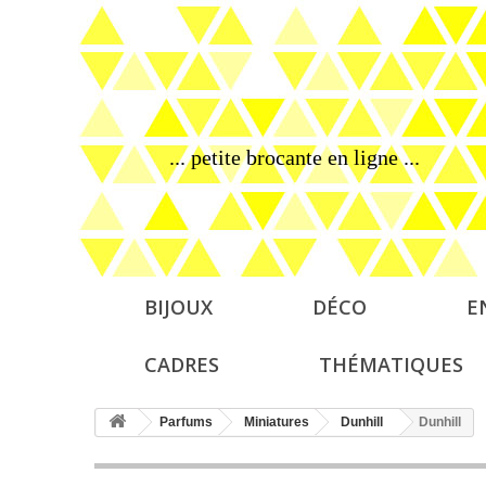
... petite brocante en ligne ...
BIJOUX
DÉCO
E
CADRES
THÉMATIQUES
Parfums
Miniatures
Dunhill
Dunhill