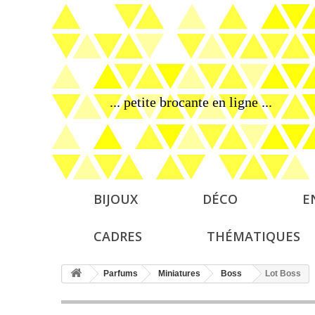
... petite brocante en ligne ...
BIJOUX
DÉCO
E
CADRES
THÉMATIQUES
Parfums
Miniatures
Boss
Lot Boss