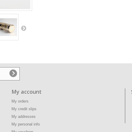
My account
My orders
My credit slips
My addresses
My personal info
My vouchers