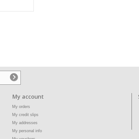
My account
My orders
My credit slips
My addresses
My personal info
My vouchers