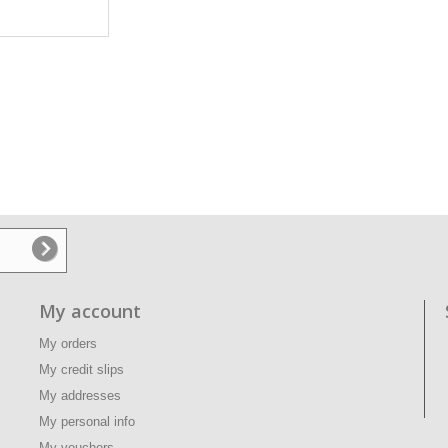
My account
My orders
My credit slips
My addresses
My personal info
My vouchers