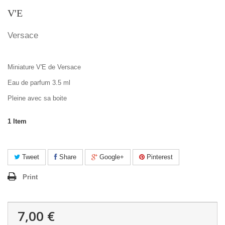
V'E
Versace
Miniature V'E de Versace
Eau de parfum 3.5 ml
Pleine avec sa boite
1
Item
Tweet
Share
Google+
Pinterest
Print
7,00 €