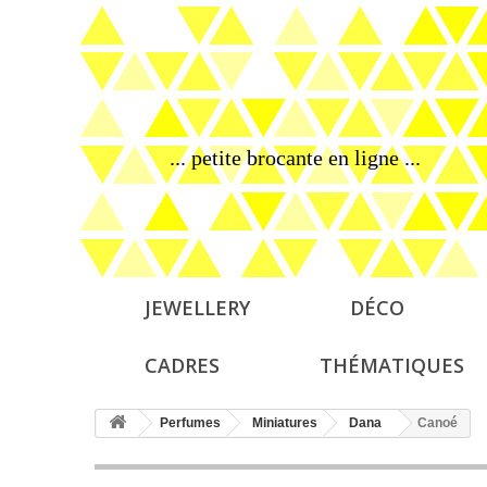
... petite brocante en ligne ...
JEWELLERY
DÉCO
CADRES
THÉMATIQUES
Perfumes
Miniatures
Dana
Canoé