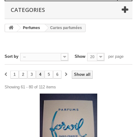
CATEGORIES
Perfumes
Cartes parfumées
Sort by
Show
per page
--
20
1
2
3
4
5
6
Show all
Showing 61 - 80 of 112 items